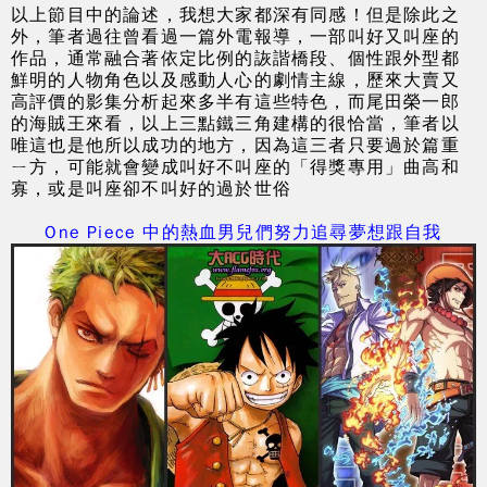
以上節目中的論述，我想大家都深有同感！但是除此之
外，筆者過往曾看過一篇外電報導，一部叫好又叫座的
作品，通常融合著依定比例的詼諧橋段、個性跟外型都
鮮明的人物角色以及感動人心的劇情主線，歷來大賣又
高評價的影集分析起來多半有這些特色，而尾田榮一郎
的海賊王來看，以上三點鐵三角建構的很恰當，筆者以
唯這也是他所以成功的地方，因為這三者只要過於篇重
ㄧ方，可能就會變成叫好不叫座的「得獎專用」曲高和
寡，或是叫座卻不叫好的過於世俗
One Piece 中的熱血男兒們努力追尋夢想跟自我