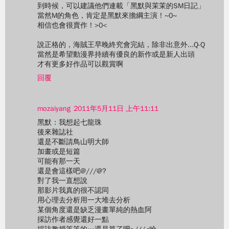
到時候，可以建議他們連載「黑默與茉茉的SM日記」
當然M的角色，肯定是黑默來擔綱主演！~0~
相信也會很賣作！>0<
說正格的，海賊王早晚終究會完結，除非出意外...Q-Q
當然是希望動漫界持續有優良的新作或是新人出頭
才有更多好作品可以觀賞啊
回覆
mozaiyang
2011年5月11日 上午11:11
黑默：我想起七龍珠
後來雜誌社
還是不斷請鳥山明大師
加畫或是短篇
可能有那一天
還是會這樣吧@///@?
對了我一直想說
那影片我真的很不認同
用心理去分析用一大堆去分析
某個角度還是缺乏漫畫單純的熱血阿
採訪作者感覺還好一點