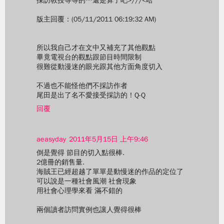
採訪教授等等的…還是算了吧>///<哈
版主回覆：(05/11/2011 06:19:32 AM)
所以我自己才在文中又補充了其他觀點
畢竟電視台的觀點跟節目時間限制
很難從動漫迷的眼光跟其他方面角度切入
不過也不能怪他們不採訪作者
尾田是出了名不愛接受採訪的！Q-Q
回覆
aeasyday
2011年5月15日 上午9:46
倒是覺得 節目的切入點很棒.
2億冊的銷售量.
海賊王已經超越了單單是動慢迷的作品的定位了
可以說是一種社會風潮 社會現象
用社會心理學來看 滿不錯的
兩個讀者訪問實例也讓人覺得很棒