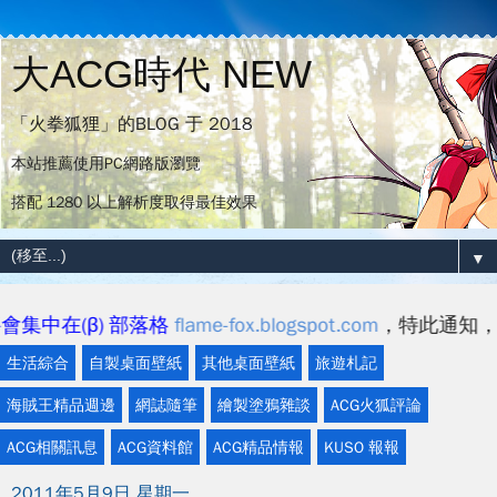
大ACG時代 NEW
「火拳狐狸」的BLOG 于 2018
本站推薦使用PC網路版瀏覽
搭配 1280 以上解析度取得最佳效果
▼
部落格
flame-fox.blogspot.com
，特此通知，感謝各位。
生活綜合
自製桌面壁紙
其他桌面壁紙
旅遊札記
海賊王精品週邊
網誌隨筆
繪製塗鴉雜談
ACG火狐評論
ACG相關訊息
ACG資料館
ACG精品情報
KUSO 報報
2011年5月9日 星期一