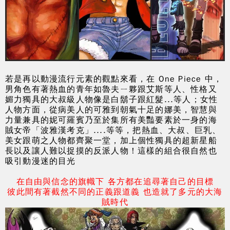
若是再以動漫流行元素的觀點來看，在 One Piece 中，
男角色有著熱血的青年如魯夫ㄧ夥跟艾斯等人、性格又
媚力獨具的大叔級人物像是白鬍子跟紅髮...等人；女性
人物方面，從病美人的可雅到朝氣十足的娜美，智慧與
力量兼具的妮可羅賓乃至於集所有美豔要素於一身的海
賊女帝「波雅漢考克」....等等，把熱血、大叔、巨乳、
美女跟萌之人物都齊聚一堂，加上個性獨具的超新星船
長以及讓人難以捉摸的反派人物！這樣的組合很自然也
吸引動漫迷的目光
在自由與信念的旗幟下 各方都在追尋著自己的目標
彼此間有著截然不同的正義跟道義 也造就了多元的大海
賊時代