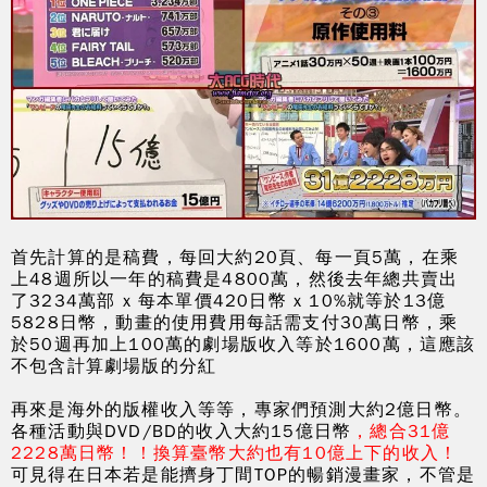
首先計算的是稿費，每回大約20頁、每一頁5萬，在乘
上48週所以一年的稿費是4800萬，然後去年總共賣出
了3234萬部 x 每本單價420日幣 x 10%就等於13億
5828日幣，動畫的使用費用每話需支付30萬日幣，乘
於50週再加上100萬的劇場版收入等於1600萬，這應該
不包含計算劇場版的分紅
再來是海外的版權收入等等，專家們預測大約2億日幣。
各種活動與DVD/BD的收入大約15億日幣
，總合31億
2228萬日幣！！換算臺幣大約也有
10億
上下的收入！
可見得在日本若是能擠身丁間TOP的暢銷漫畫家，不管是