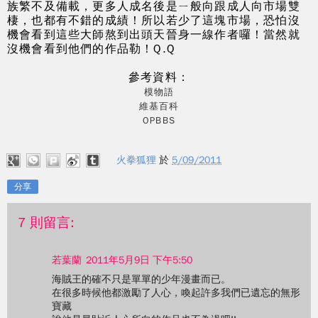
族繁不及備載，更多人成名後是ㄧ般向跟成人向市場雙
棲，也都有不錯的成績！所以若少了這塊市場，恐怕沒
機會看到這些大師熬到出頭天晉身一線作者囉！當然就
沒機會看到他們的作品勒！Q.Q
參考資料：
模物語
維基百科
OPBBS
火拳狐狸
於
5/09/2011
分享
7 則留言:
若葉蘭
2011年5月9日 下午5:50
海賊王的確不只是單單的少年漫畫而已。
在很多時候他都激勵了人心，喚起許多我們已遺忘的無形
寶藏