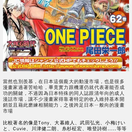
當然也別羨慕，在日本這個龐大的動漫市場，也是很多
漫畫家過著苦哈哈，畢竟實力跟機運仍就代表著能否成
功的關鍵，不過因為日本特殊的同人誌跟清年向的成人
漫話市場，讓不少漫畫家得靠著特定的收入維持基本開
銷並且藉此磨練相關能力，之後跨足日本ㄧ般向的漫畫
市場
比較著名的像是Tony、大暮維人、武田弘光、小梅けい
と、Cuvie、川津健二朗、糸杉柾宏、唯登詩樹.....等等