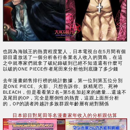
也因為海賊王的熱賣程度驚人，日本電視台在5月間有個
節目還放送了一個分析各行各業名人收入的寶島，在這
之中就專家們就拿了破紀錄破到已經不知道還有什麼可
以破的ONE PIECE作者尾田來分析他到底賺了多少錢
去年漫畫銷售排行榜的統計數據，第一位到第五位分別
是ONE PIECE、火影、只想告訴你、妖精尾巴、死神
BLEACH，但是看看第2名~第5名加起來的總量...還遠不
及尾田的OP，完全是壓倒性的熱賣，這跟上面所分析
的，OP的讀者跨越許多族群跟年齡層有絕對關係
日本節目對尾田等名漫畫家年收入的分析跟估算