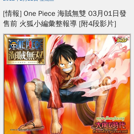
[情報] One Piece 海賊無雙 03月01日發
售前 火狐小編彙整報導 [附4段影片]