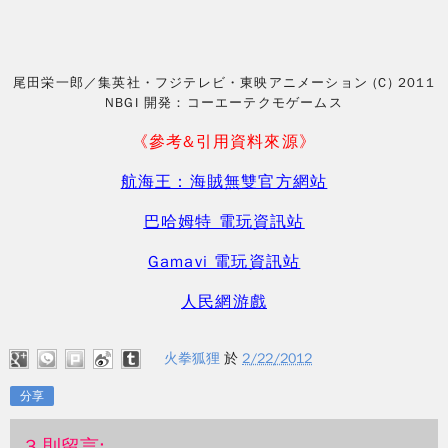
尾田栄一郎／集英社・フジテレビ・東映アニメーション (C) 2011
NBGI 開発：コーエーテクモゲームス
《參考&引用資料來源》
航海王：海賊無雙官方網站
巴哈姆特 電玩資訊站
Gamavi 電玩資訊站
人民網游戲
火拳狐狸
於
2/22/2012
分享
3 則留言: