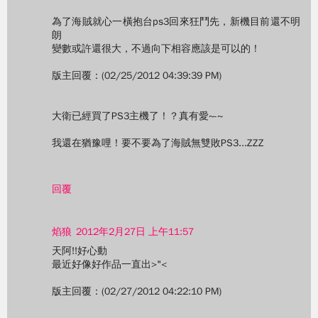
為了海賊就心一橫抱台ps3回來狂鬥先，新機目前還不明
朗
變數或許還很大，不過向下相容應該是可以的！
版主回覆：(02/25/2012 04:39:39 PM)
大衛已經買了PS3主機了！？真有愛~-~
我還在猶豫哩！要不要為了海賊無雙敗PS3...ZZZ
回覆
焰狼
2012年2月27日 上午11:57
天阿!!好心動
最近好像好作品一直出>"<
版主回覆：(02/27/2012 04:22:10 PM)