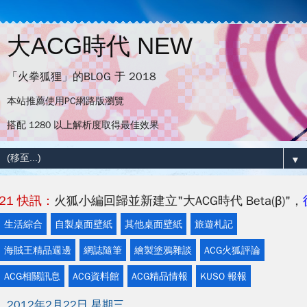
大ACG時代 NEW
「火拳狐狸」的BLOG 于 2018
本站推薦使用PC網路版瀏覽
搭配 1280 以上解析度取得最佳效果
▼
編回歸並新建立"大ACG時代 Beta(β)"，
後續更新將會集中
生活綜合
自製桌面壁紙
其他桌面壁紙
旅遊札記
海賊王精品週邊
網誌隨筆
繪製塗鴉雜談
ACG火狐評論
ACG相關訊息
ACG資料館
ACG精品情報
KUSO 報報
2012年2月22日 星期三