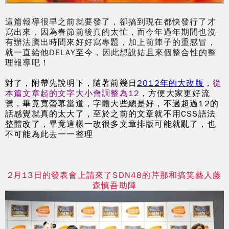
這篇報導很早之前就要發了，卻搞到現在都快發行了才
寫出來，因為春節前後真的太忙，而今年過年期間也沒
有辦法騰出時間來好好寫專題，加上前陣子的重感冒，
就一直給他DELAY至今，因此想說姑且來個整合性的整
理報導吧！
對了，附帶先說明下，隨著前幾日
2012年的大改版
，
從
本篇文章起的文字大小會調整為12
，方便大家更好流
覽，畢竟寬螢幕當道，字體大些總是好，不過超過12的
話感覺就真的太大了，至於之前的文章就不用CSS語法
整體改了，畢竟這樣一改很多文章排版可能就亂了，也
不可能為此去一一整理
2月13日的發表會上請來了SDN48的芹那和搞笑藝人藤
森慎吾助陣