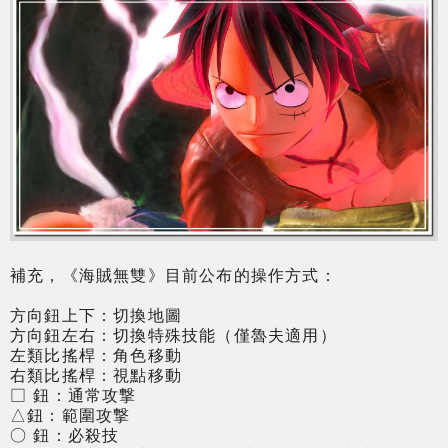
補充，《海賊無雙》目前公布的操作方式：
方向鈕上下：切換地圖
方向鈕左右：切換特殊技能（僅魯夫適用）
左類比搖桿：角色移動
右類比搖桿：視點移動
□ 鈕：通常攻撃
△鈕：範圍攻撃
○ 鈕：必殺技