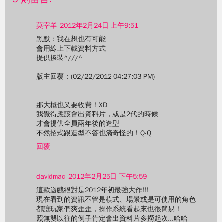
莫宰羊
2012年2月24日 上午9:51
黑默：我在想也有可能
會用線上下載資料方式
提供換裝^///^
版主回覆：(02/22/2012 04:27:03 PM)
那大概也又要收費！XD
我覺得應該會出資料片，或是2代的時候
才會提供全員兩年後的造型
不然招式跟造型不答也滿奇怪的！Q-Q
回覆
davidmac
2012年2月25日 下午5:59
這款遊戲絕對是2012年初最強大作!!!
現在看到的資訊不管是模式、場景或是可使用的角色
都讓玩家們爽歪歪，操作系統看起來也很簡易！
照無雙以往的例子肯定會出資料片多撈起次...哈哈