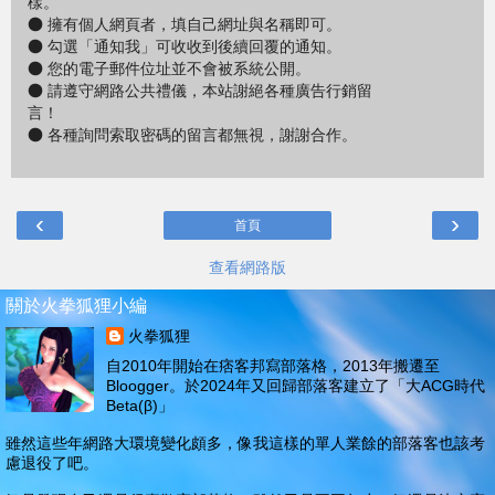
樣。
● 擁有個人網頁者，填自己網址與名稱即可。
● 勾選「通知我」可收收到後續回覆的通知。
● 您的電子郵件位址並不會被系統公開。
● 請遵守網路公共禮儀，本站謝絕各種廣告行銷留
言！
● 各種詢問索取密碼的留言都無視，謝謝合作。
‹
›
首頁
查看網路版
關於火拳狐狸小編
火拳狐狸
自2010年開始在痞客邦寫部落格，2013年搬遷至
Bloogger。於2024年又回歸部落客建立了「大ACG時代
Beta(β)」
雖然這些年網路大環境變化頗多，像我這樣的單人業餘的部落客也該考
慮退役了吧。