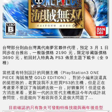
台彎部分則由台灣萬代南夢宮夥伴代理，預定 3 月 1 日
同步在台推出，一般版價格 2190 元，限定珍藏版價格
3690 元，初回封入特典為 PS3 佈景主題下載卡（全 9
種）
當然還有特別設計的同捆主機《PlayStation3 ONE
PIECE 海賊無雙 GOLD EDITION》。對於小編來說還真
的挺想敗的，老實說我不太想買PS3的主機，但是正在
考慮要不要誤了海賊網去敗一台，好猶豫阿！但是從各
方消息來看，更新一代的次世代主機應該今年內或許就
會問世，但是能向下相容與否又是個大問題了...
目前確認的只有魯夫可發動特殊技能與兩年後造型