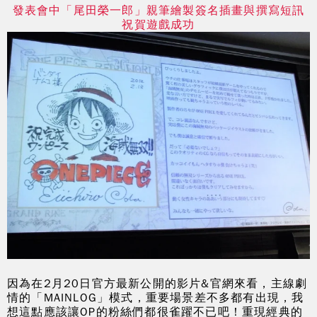
發表會中「尾田榮一郎」親筆繪製簽名插畫與撰寫短訊
祝賀遊戲成功
因為在2月20日官方最新公開的影片&官網來看，主線劇
情的「MAINLOG」
模式
，重要場景差不多都有出現，我
想這點應該讓OP的粉絲們都很雀躍不已吧！重現經典的