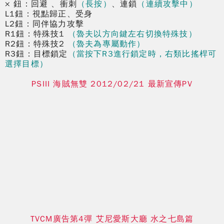
× 鈕：回避 、衝刺
（長按）
、連鎖
（連續攻擊中）
L1鈕：視點歸正、受身
L2鈕：同伴協力攻擊
R1鈕：特殊技1
（魯夫以方向鍵左右切換特殊技）
R2鈕：特殊技2
（魯夫為專屬動作）
R3鈕：目標鎖定
（當按下R3進行鎖定時，右類比搖桿可
選擇目標）
PSIII 海賊無雙 2012/02/21 最新宣傳PV
TVCM廣告第4彈 艾尼愛斯大廳 水之七島篇