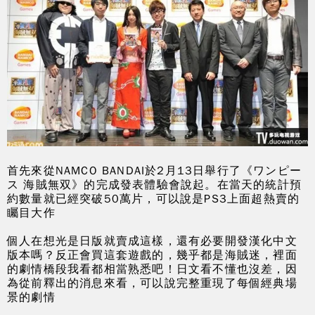
首先來從NAMCO BANDAI於2月13日舉行了《ワンピー
ス 海賊無双》的完成發表體驗會說起。在當天的統計預
約數量就已經突破50萬片，可以說是PS3上面超熱賣的
矚目大作
個人在想光是日版就賣成這樣，還有必要開發漢化中文
版本嗎？反正會買這套遊戲的，幾乎都是海賊迷，裡面
的劇情橋段我看都相當熟悉吧！日文看不懂也沒差，因
為從前釋出的消息來看，可以說完整重現了每個經典場
景的劇情