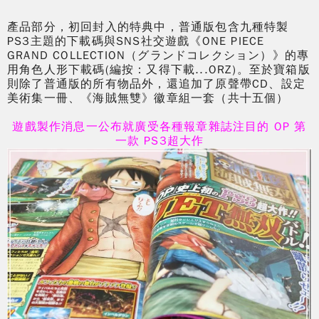
產品部分，初回封入的特典中，普通版包含九種特製
PS3主題的下載碼與SNS社交遊戲《ONE PIECE
GRAND COLLECTION（グランドコレクション）》的專
用角色人形下載碼(編按：又得下載...ORZ)。至於寶箱版
則除了普通版的所有物品外，還追加了原聲帶CD、設定
美術集一冊、《海賊無雙》徽章組一套（共十五個）
遊戲製作消息一公布就廣受各種報章雜誌注目的 OP 第
一款 PS3超大作