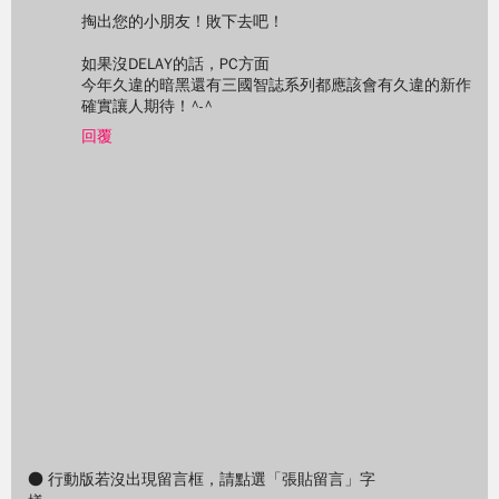
掏出您的小朋友！敗下去吧！
如果沒DELAY的話，PC方面
今年久違的暗黑還有三國智誌系列都應該會有久違的新作
確實讓人期待！^-^
回覆
● 行動版若沒出現留言框，請點選「張貼留言」字