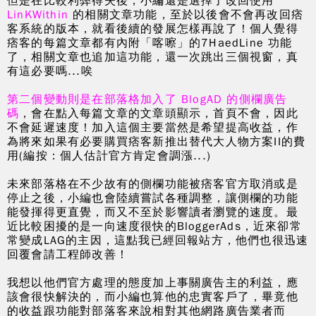
但是在比較利弊得失後，小編還是選擇了改回使用
LinKWithin
的相關文章功能，至於以後會不會再改回痞
客系統的版本，就看後續的發展怎樣再說了！個人覺得
痞客的每篇文章都有內附「喀嚓」的
7HaedLine
功能
了，相關文章也追加這功能，還一次跳出三個視窗，真
有這必要嗎...唉
第二個變動則是在部落格加入了 BlogAD 的側欄廣告
碼
，會在點入每篇文章的文章頭顯示，首頁不會，因此
不會延遲速度！加入這個主要當然是希望提高收益，作
為將來如果有必要購買痞客新推出替代大人物方案II的費
用(編按：個人估計官方肯定會調漲...
)
未來部落格在不少故有的側欄功能被痞客官方取消或是
停止之後，小編也會陸續嘗試各種調整，讓側欄的功能
能發揮得更直覺，而又不至於影響讀者瀏覽的速度。最
近比較困擾的是一向速度很快的BloggerAds，近來卻常
常變成LAG的主因，這點我已經回報站方，他們也很迅速
回覆會請工程師改善！
我想以他們官方處理的態度加上事關廣告主的利益，應
該會很快解決的，而小編也算他的忠實客戶了，畢竟他
的收益跟功能對部落客來說相對其他網路廣告業者而