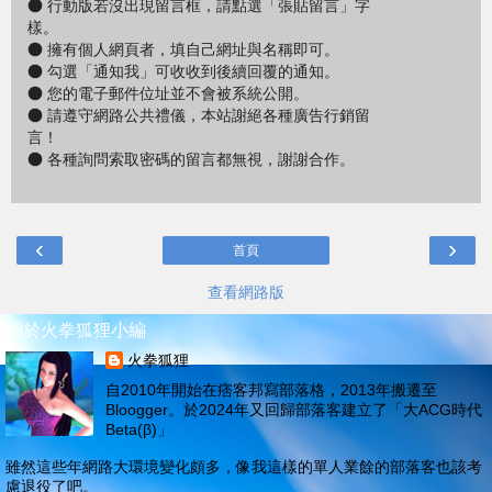
● 行動版若沒出現留言框，請點選「張貼留言」字
樣。
● 擁有個人網頁者，填自己網址與名稱即可。
● 勾選「通知我」可收收到後續回覆的通知。
● 您的電子郵件位址並不會被系統公開。
● 請遵守網路公共禮儀，本站謝絕各種廣告行銷留
言！
● 各種詢問索取密碼的留言都無視，謝謝合作。
‹
›
首頁
查看網路版
關於火拳狐狸小編
火拳狐狸
自2010年開始在痞客邦寫部落格，2013年搬遷至
Bloogger。於2024年又回歸部落客建立了「大ACG時代
Beta(β)」
雖然這些年網路大環境變化頗多，像我這樣的單人業餘的部落客也該考
慮退役了吧。