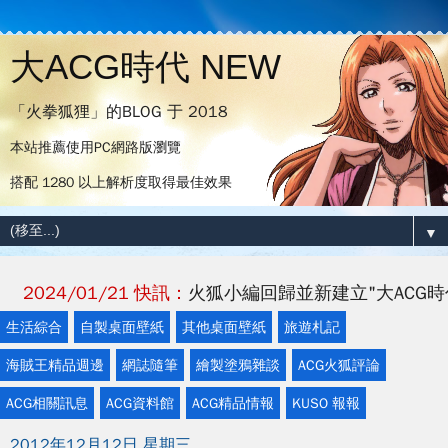
大ACG時代 NEW
「火拳狐狸」的BLOG 于 2018
本站推薦使用PC網路版瀏覽
搭配 1280 以上解析度取得最佳效果
▼
024/01/21 快訊：
火狐小編回歸並新建立"大ACG時代 Beta
生活綜合
自製桌面壁紙
其他桌面壁紙
旅遊札記
海賊王精品週邊
網誌隨筆
繪製塗鴉雜談
ACG火狐評論
ACG相關訊息
ACG資料館
ACG精品情報
KUSO 報報
2012年12月12日 星期三