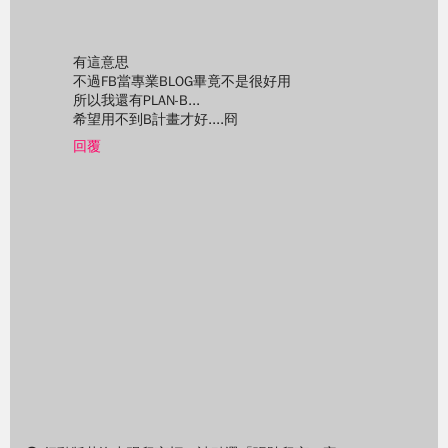
有這意思
不過FB當專業BLOG畢竟不是很好用
所以我還有PLAN-B...
希望用不到B計畫才好....冏
回覆