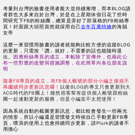
考量到台灣的臉書使用者龐大並持續漸增，而本BLOG讀
者群也大多來自於台灣，於是在上星期休假日花了些時
間研究下FB的粉絲團，總算是弄好了部落格的FB粉絲專
頁！封面跟大頭照當然就採用自己
去年百萬特繪
的海賊
女帝
這麼一來習慣用臉書的讀者就能夠比較方便的追蹤BLOG
的更新，只需按「讚」就好，不需要的話也能隨時退
出。
因應粉絲專頁的成立，本帖除了宣傳外，也藉此公
布一些對應的改變與措施調整，在此簡單向各位朋友說
明
隨著FB專頁的成立，布FB個人帳號的部分小編之後就不
再繼續同步更新訊息囉！
以後BLOG的專文只會更新到大
ACG時代的FB團上！雖然痞客幫有提供個人帳號跟粉絲
團一起連動更新的服務，但是小編並不太想使用！
因為系統自動的截圖更新訊息，都比較會發生一些兩光
的情形，所以小編還是習慣發文時候自己手動更新FB專
頁，噗浪的使用上也會持續同步更新，請Plurk的讀者不
用擔心