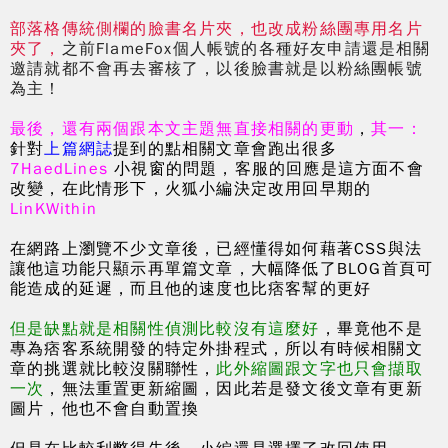
部落格傳統側欄的臉書名片夾，也改成粉絲團專用名片
夾了，
之前FlameFox個人帳號的各種好友申請還是相關
邀請就都不會再去審核了，以後臉書就是以粉絲團帳號
為主！
最後，還有兩個跟本文主題無直接相關的更動
，
其一：
針對
上篇網誌
提到的點相關文章會跑出很多
7HaedLine
s
小視窗的問題，客服的回應是這方面不會
改變，在此情形下，火狐小編決定改用回早期的
LinKWithin
在網路上瀏覽不少文章後，已經懂得如何藉著CSS與法
讓他這功能只顯示再單篇文章，大幅降低了BLOG首頁可
能造成的延遲，而且他的速度也比痞客幫的更好
但是缺點就是相關性偵測比較沒有這麼好
，畢竟他不是
專為痞客系統開發的特定外掛程式，所以有時候相關文
章的挑選就比較沒關聯性，
此外縮圖跟文字也只會擷取
一次
，無法重置更新縮圖，因此若是發文後文章有更新
圖片，他也不會自動置換