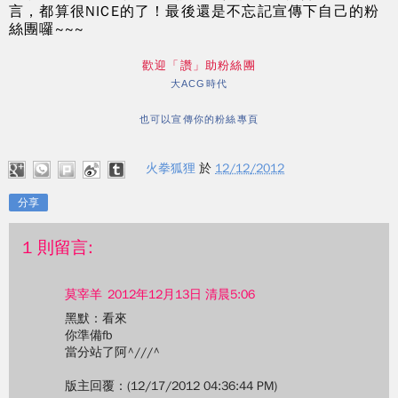
言，都算很NICE的了！最後還是不忘記宣傳下自己的粉
絲團囉~~~
歡迎「讚」助粉絲團
大ACG時代
也可以宣傳你的粉絲專頁
火拳狐狸
於
12/12/2012
分享
1 則留言:
莫宰羊
2012年12月13日 清晨5:06
黑默：看來
你準備fb
當分站了阿^///^
版主回覆：(12/17/2012 04:36:44 PM)