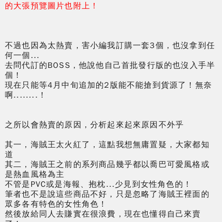
的大張預覽圖片也附上！
不過也因為太熱賣，害小編我訂購一套3個，也沒拿到任
何一個...
去問代訂的BOSS，他說他自己首批發行版的也沒入手半
個！
現在只能等4月中旬追加的2版能不能搶到貨源了！無奈
啊........！
之所以會熱賣的原因，分析起來起來原因不外乎
其一，海賊王太火紅了，這點我想無庸置疑，大家都知
道
其二，海賊王之前的系列商品幾乎都以喬巴可愛風格或
是熱血風格為主
不管是PVC或是海報、抱枕...少見到女性角色的！
筆者也不是說這些商品不好，只是忽略了海賊王裡面的
眾多各有特色的女性角色！
然後放給同人去賺實在很浪費，現在也懂得自己來賣