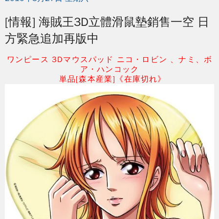
[情報] 海賊王3D立體滑鼠墊銷售一空 日
方緊急追加再版中
ワンピース 3Dマウスパッド ニコ・ロビン 、
ナミ、
ボ
ア・ハンコック
単品[森本産業]《在庫切れ》