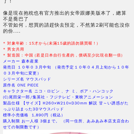
了！
像是現在抱枕也有官方推出的女帝跟娜美版本了，總算
不是喬巴了
不管如何，想買的請趕快去預定，不然第2刷可能也沒你
的份....
* 対象年齢 : 15才から(未滿15歲的請勿購買喔！
)
* 男女共用
* 製造国 : 中国
(若是日本自行生產的，價碼至少比現在翻一倍
)
メーカー 森本産業
発売日 １０年０３月中旬 （発売予定１０年０４月上旬から１０年
０３月中旬に変更）
シリーズ名 マウスパッド
原作名 ONE PIECE
キャラクター名 ニコ・ロビン 、ナ ミ、ボア・ハンコック
(C)尾田栄一郎/集英社・フジテレビ・東映アニメーション
製品仕様 【サイズ】H260×W210×D30mm 解説 甘～い誘惑がた
っぷり詰まった3Dマウスパッド
標準小売価格 1,890円（税込）
購入制限 お一人様 3個まで。 （同一住所、あみあみ本店支店合わ
せての制限数です）