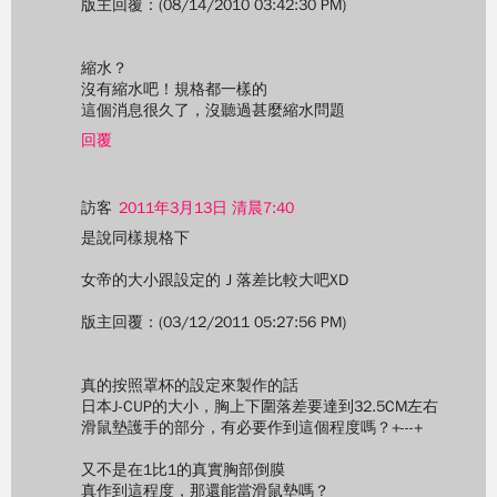
版主回覆：(08/14/2010 03:42:30 PM)
縮水？
沒有縮水吧！規格都一樣的
這個消息很久了，沒聽過甚麼縮水問題
回覆
訪客
2011年3月13日 清晨7:40
是說同樣規格下
女帝的大小跟設定的Ｊ落差比較大吧XD
版主回覆：(03/12/2011 05:27:56 PM)
真的按照罩杯的設定來製作的話
日本J-CUP的大小，胸上下圍落差要達到32.5CM左右
滑鼠墊護手的部分，有必要作到這個程度嗎？+---+
又不是在1比1的真實胸部倒膜
真作到這程度，那還能當滑鼠墊嗎？