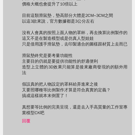
價格大概也會提升了10倍以上
目前這類滑鼠墊，墊高部分大體是2CM~3CM之間
以這3款來說，官方數據都是3公分左右
沒有人會真的按照上面人物的罩杯，再去換算比例製作的
這又不是在製造模型或是仿真人型娃娃
只是借用護手滑鼠墊，去印製適合的圖樣跟材質上去而已
滑鼠墊終究是要考量功能性
主要目的仍就是要提供功能性的舒適便利
造型上立體的3D效果只能算是後來廠商發現的的額外用
法
假設真的把人物設定的罩杯給弄進來之後
又要照哪種等比例製作才算是符合真實的定義？
搞成這樣就本末倒置了！
真想要等比例的完美呈現，還是去入手高質量的工作室專
業模型CK吧
回覆