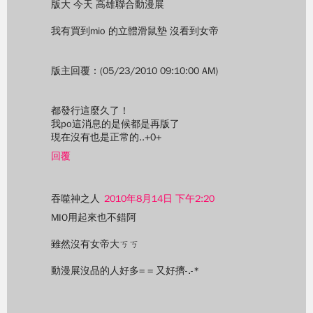
版大 今天 高雄聯合動漫展
我有買到mio 的立體滑鼠墊 沒看到女帝
版主回覆：(05/23/2010 09:10:00 AM)
都發行這麼久了！
我po這消息的是候都是再版了
現在沒有也是正常的..+0+
回覆
吞噬神之人
2010年8月14日 下午2:20
MIO用起來也不錯阿
雖然沒有女帝大ㄎㄎ
動漫展沒品的人好多= = 又好擠-.-*