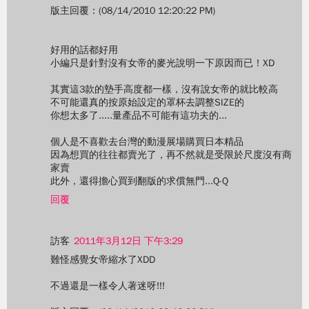
版主回覆：(08/14/2010 12:20:22 PM)
好用的話都好用
小編只是針對沒有女帝的麥光說明一下原因而已！XD
其實這3款的墊手高度都一樣，沒有說女帝的就比較高
不可能還真的按原始設定的罩杯去調整SIZE的
你想太多了.....量產品不可能有這功夫的...
個人是不喜歡去台灣的動漫展場購買日本精品
因為想買的往往都賣光了，再不然就是受限於尺度沒有商
家賣
此外，還得擔心買到翻版的求償無門...Q-Q
回覆
訪客
2011年3月12日 下午3:29
難怪感覺女帝縮水了XDD
不過還是一樣令人著迷呀!!!