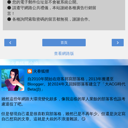
● 您的電子郵件位址並不會被系統公開。
● 請遵守網路公共禮儀，本站謝絕各種廣告行銷留
言！
● 各種詢問索取密碼的留言都無視，謝謝合作。
‹
›
首頁
查看網路版
關於火拳狐狸小編
火拳狐狸
自2010年開始在痞客邦寫部落格，2013年搬遷至
Bloogger。於2024年又回歸部落客建立了「大ACG時代
Beta(β)」
雖然這些年網路大環境變化頗多，像我這樣的單人業餘的部落客也該考
慮退役了吧。
但是發現自己還是很喜歡寫部落格，雖然已是不再年少。但還是決定寫
自己想寫的文章。這就是大叔的不浪漫雜談。😏