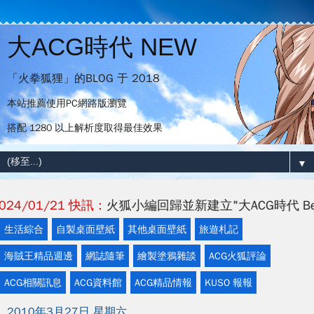
大ACG時代 NEW
「火拳狐狸」的BLOG 于 2018
本站推薦使用PC網路版瀏覽
搭配 1280 以上解析度取得最佳效果
▼
/21 快訊：
火狐小編回歸並新建立"大ACG時代 Beta(β)"，
生活綜合
自製桌面壁紙
其他桌面壁紙
旅遊札記
海賊王精品週邊
網誌隨筆
繪製塗鴉雜談
ACG火狐評論
ACG相關訊息
ACG資料館
ACG精品情報
KUSO 報報
2010年3月27日 星期六