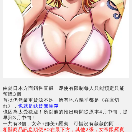
由於日本方面銷售直飆，即使有限制每人只能預定只能
預購3個
首批仍然嚴重貨源不足，所有地方幾乎都是
《在庫切
れ》
，
也就是缺貨無庫存
也因為太受歡迎！所以他的推出時間從原本4月中旬，提
早到3月中旬！
一共有3個，女帝+娜美+羅賓，可惜沒有薇薇的阿.....
相關商品訊息順便PO在最下方，其他2張，女帝跟羅賓