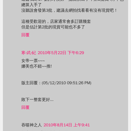
總算入手了
沒聽說會發第3批，建議去網拍找看看有沒有現貨吧！
這種受歡迎的，店家通常會多訂購幾套
但是估計第2批的現貨可能也不多了
回覆
寒‧武‧紀
2010年5月22日 下午6:29
女帝一票~~~
娜美也不錯~~推!
版主回覆：(05/12/2010 09:51:26 PM)
敗下一整套更好...
回覆
吞噬神之人
2010年8月14日 上午9:41