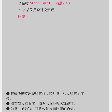
李金祐
2011年6月18日 清晨7:43
ㄟ 以後又用全裸沒穿喔
回覆
● 行動版若沒出現留言框，請點選「張貼留言」字
樣。
● 擁有個人網頁者，填自己網址與名稱即可。
● 勾選「通知我」可收收到後續回覆的通知。