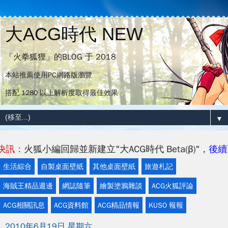
大ACG時代 NEW
「火拳狐狸」的BLOG 于 2018
本站推薦使用PC網路版瀏覽
搭配 1280 以上解析度取得最佳效果
▼
：
火狐小編回歸並新建立"大ACG時代 Beta(β)"，
後續更新將
生活綜合
自製桌面壁紙
其他桌面壁紙
旅遊札記
海賊王精品週邊
網誌隨筆
繪製塗鴉雜談
ACG火狐評論
ACG相關訊息
ACG資料館
ACG精品情報
KUSO 報報
2010年6月19日 星期六