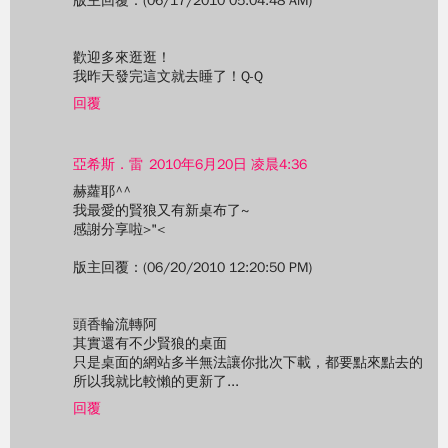
版主回覆：(06/17/2010 05:04:48 AM)
歡迎多來逛逛！
我昨天發完這文就去睡了！Q-Q
回覆
亞希斯．雷
2010年6月20日 凌晨4:36
赫蘿耶^^
我最愛的賢狼又有新桌布了~
感謝分享啦>"<
版主回覆：(06/20/2010 12:20:50 PM)
頭香輪流轉阿
其實還有不少賢狼的桌面
只是桌面的網站多半無法讓你批次下載，都要點來點去的
所以我就比較懶的更新了...
回覆