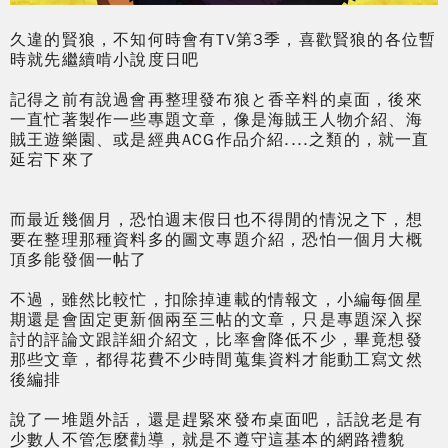
久違的賢狼，不知何時會有TV第3季，喜歡賢狼的各位暫
時就先繼續啃小說度日吧
記得之前有說過會再整理發布狼と香辛料的桌面，後來
一直忙著製作一些專題文章，像是海賊王人物介紹、海
賊王遊樂園、或是經典ACG作品介紹....之類的，就一直
延宕下來了
而最近幾個月，恐怕週末假日也不得閒的情況之下，想
要在整理那種資料多的圖文專題介紹，恐怕一個月大概
頂多能發個一帖了
不過，雖然比較忙，扣除掉連載的情報文，小編每個星
期還是會固定更新個兩至三帖的文章，只是專題深入探
討的評論文跟詳細介紹文，比率會降低不少，畢竟想發
那些文章，都得花費不少時間蒐集資料才能動工寫文然
後編排
說了一堆題外話，還是趕緊來發布桌面吧，話說老是有
少數人不管怎麼勸導，就是不遵守這基本的網路禮貌