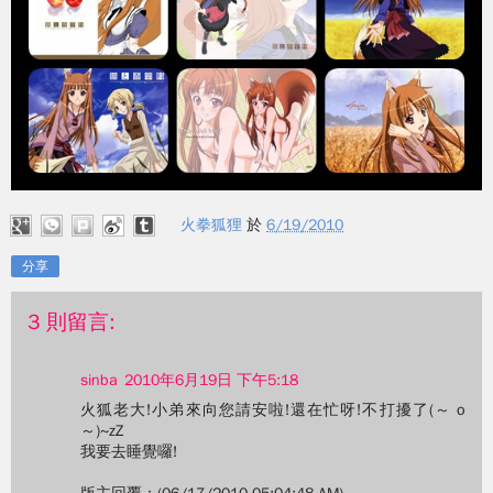
火拳狐狸
於
6/19/2010
分享
3 則留言:
sinba
2010年6月19日 下午5:18
火狐老大!小弟來向您請安啦!還在忙呀!不打擾了(～ o
～)~zZ
我要去睡覺囉!