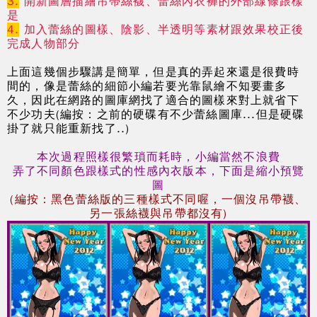
3.
開新圖層描繪吊帶絲襪、蕾絲內衣褲的外部線條跟樣
是
4.
加入蕾絲的圖樣、陰影、半透明等素材跟效果校正後
完成人物部分
上面這幾個步驟講是簡單，但是真的弄起來還是很費時
間的，像是蕾絲的細節小編若要光靠鼠繪不知要畫多
久，因此在網路的圖庫網找了適合的圖樣來對上就省下
不少功夫(編按：之前的硬碟有不少蕾絲圖庫...但是硬碟
掛了就只能重新找了..
)
本次過程照樣很繁瑣而耗時，小編當然不浪費
弄了不同顏色跟樣式的性感內衣版本，下面是縮小預覽
圖
(編按：黑色蕾絲版的三種樣式不同喔，一個沒吊帶襪、
另一張絲襪與吊帶都沒有)