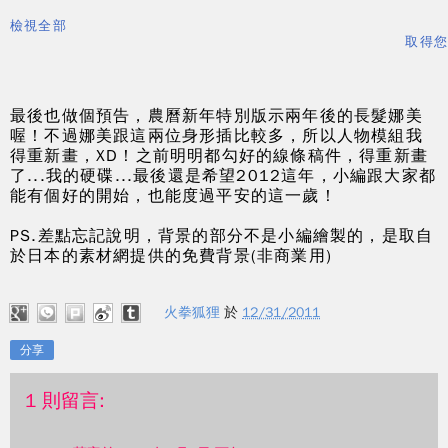
檢視全部
取得您
最後也做個預告，農曆新年特別版示兩年後的長髮娜美
喔！不過娜美跟這兩位身形插比較多，所以人物模組我
得重新畫，XD！之前明明都勾好的線條稿件，得重新畫
了...我的硬碟...
最後還是希望2012這年，小編跟大家都
能有個好的開始，也能度過平安的這一歲！
PS.差點忘記說明，背景的部分不是小編繪製的，是取自
於日本的素材網提供的免費背景(非商業用)
火拳狐狸
於
12/31/2011
分享
1 則留言: