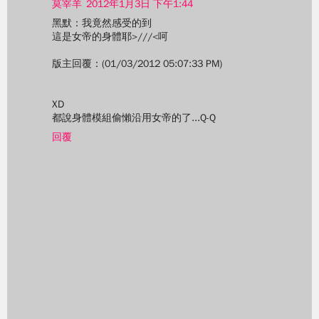
莫宰羊
2012年1月3日 下午1:44
黑默：我竟然感受的到
這是女帝的身體耶>///<呵
版主回覆：(01/03/2012 05:07:33 PM)
XD
都說身體模組偷懶沿用女帝的了...Q-Q
回覆