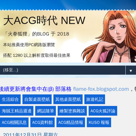
大ACG時代 NEW
「火拳狐狸」的BLOG 于 2018
本站推薦使用PC網路版瀏覽
搭配 1280 以上解析度取得最佳效果
▼
新將會集中在(β) 部落格
flame-fox.blogspot.com
，特此
生活綜合
自製桌面壁紙
其他桌面壁紙
旅遊札記
海賊王精品週邊
網誌隨筆
繪製塗鴉雜談
ACG火狐評論
ACG相關訊息
ACG資料館
ACG精品情報
KUSO 報報
2011年12月31日 星期六