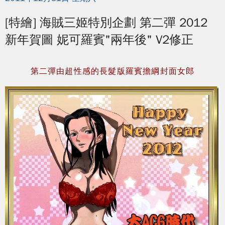
[特繪] 海賊三姬特別企劃 第二彈 2012
新年賀圖 妮可羅賓"兩年後" V2修正
第二彈由超性感的長髮版羅賓擔綱封面女郎