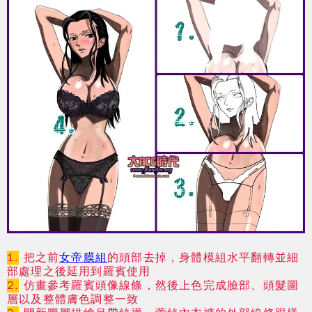
1.
把之前
女帝膜組
的頭部去掉，身體模組水平翻轉並細
部處理之後延用到羅賓使用
2.
仿畫參考羅賓頭像線條，然後上色完成臉部、頭髮圖
層以及整體膚色調整一致