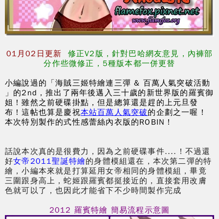
01月02日更新
修正V2版，針對巴哈網友意見，內褲部
分作些微修正，5種版本都一併更替
小編說過的
「海賊三姬特繪連三彈 & 百萬人氣突破活動
」
的2nd，推出了兩年後邁入三十歲的新世界版的羅賓御
姐！雖然之前硬碟掛點，但是總算還是趕的上元旦發
布！這帖也算是慶祝
本站百萬人氣突破
的企劃之一喔！
本次特別製作的式性感蕾絲內衣版的ROBIN！
話說本次真的是很費力，因為之前硬碟事件....！不過還
好
女帝2011聖誕特繪
的身體模組還在，本次第二彈的特
繪，小編本來就是打算延用女帝相同的身體模組，畢竟
三圍跟身高上，蛇姬跟羅賓都挺接近的，直接套用改膚
色就可以了，也因此才能省下不少時間製作完成
2012 羅賓特繪 簡易流程示意圖