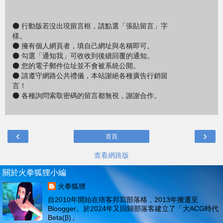
● 行動版若沒出現留言框，請點選「張貼留言」字
樣。
● 擁有個人網頁者，填自己網址與名稱即可。
● 勾選「通知我」可收收到後續回覆的通知。
● 您的電子郵件位址並不會被系統公開。
● 請遵守網路公共禮儀，本站謝絕各種廣告行銷留
言！
● 各種詢問索取密碼的留言都無視，謝謝合作。
‹
›
首頁
查看網路版
關於火拳狐狸小編
火拳狐狸
自2010年開始在痞客邦寫部落格，2013年搬遷至
Bloogger。於2024年又回歸部落客建立了「大ACG時代
Beta(β)」